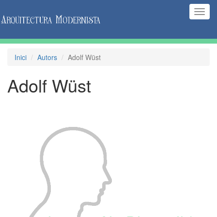
(Inte
naveg
Inici
Autors
Adolf Wüst
Adolf Wüst