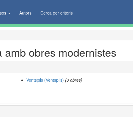
ïsos
Autors
Cerca per criteris
a amb obres modernistes
Ventspils (Ventspils)
(3 obres)