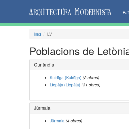
Pa
Inici
LV
Poblacions de Letòni
Curlàndia
Kuldīga (Kuldīga)
(2 obres)
Liepāja (Liepāja)
(31 obres)
Jūrmala
Jūrmala
(4 obres)