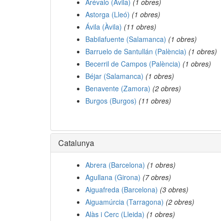
Arévalo (Àvila)
(1 obres)
Astorga (Lleó)
(1 obres)
Ávila (Àvila)
(11 obres)
Babilafuente (Salamanca)
(1 obres)
Barruelo de Santullán (Palència)
(1 obres)
Becerril de Campos (Palència)
(1 obres)
Béjar (Salamanca)
(1 obres)
Benavente (Zamora)
(2 obres)
Burgos (Burgos)
(11 obres)
Catalunya
Abrera (Barcelona)
(1 obres)
Agullana (Girona)
(7 obres)
Aiguafreda (Barcelona)
(3 obres)
Aiguamúrcia (Tarragona)
(2 obres)
Alàs i Cerc (Lleida)
(1 obres)