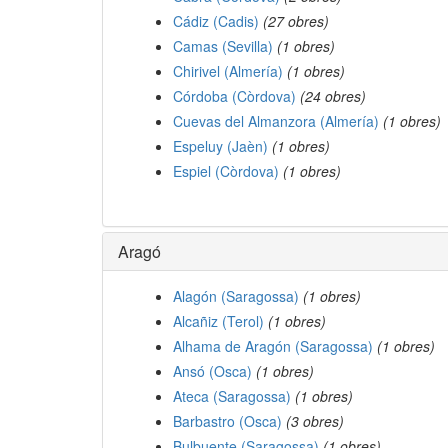
Cádiz (Cadis)
(27 obres)
Camas (Sevilla)
(1 obres)
Chirivel (Almería)
(1 obres)
Córdoba (Còrdova)
(24 obres)
Cuevas del Almanzora (Almería)
(1 obres)
Espeluy (Jaèn)
(1 obres)
Espiel (Còrdova)
(1 obres)
Aragó
Alagón (Saragossa)
(1 obres)
Alcañiz (Terol)
(1 obres)
Alhama de Aragón (Saragossa)
(1 obres)
Ansó (Osca)
(1 obres)
Ateca (Saragossa)
(1 obres)
Barbastro (Osca)
(3 obres)
Bulbuente (Saragossa)
(1 obres)