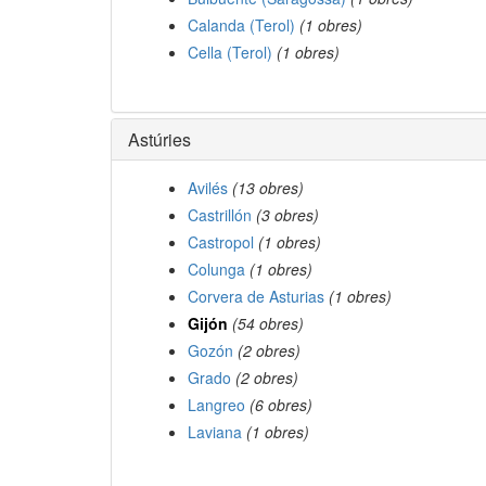
Calanda (Terol)
(1 obres)
Cella (Terol)
(1 obres)
Astúries
Avilés
(13 obres)
Castrillón
(3 obres)
Castropol
(1 obres)
Colunga
(1 obres)
Corvera de Asturias
(1 obres)
Gijón
(54 obres)
Gozón
(2 obres)
Grado
(2 obres)
Langreo
(6 obres)
Laviana
(1 obres)