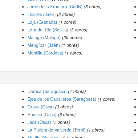
Jerez de la Frontera (Cadis)
(5 obres)
Linares (Jaèn)
(2 obres)
Loja (Granada)
(1 obres)
Lora del Río (Sevilla)
(3 obres)
Málaga (Málaga)
(20 obres)
Mengíbar (Jaèn)
(1 obres)
Montilla (Còrdova)
(1 obres)
Daroca (Saragossa)
(1 obres)
Ejea de los Caballeros (Saragossa)
(1 obres)
Graus (Osca)
(3 obres)
Huesca (Osca)
(6 obres)
Jaca (Osca)
(7 obres)
La Puebla de Valverde (Terol)
(1 obres)
Maella (Saragossa)
(1 obres)