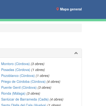
Mapa general
Montoro (Còrdova)
(3 obres)
Posadas (Còrdova)
(1 obres)
Pozoblanco (Còrdova)
(1 obres)
Priego de Córdoba (Còrdova)
(4 obres)
Puente Genil (Còrdova)
(3 obres)
Ronda (Málaga)
(3 obres)
Sanlúcar de Barrameda (Cadis)
(4 obres)
Santa Olalla del Cala (Huelva)
(1 obres)