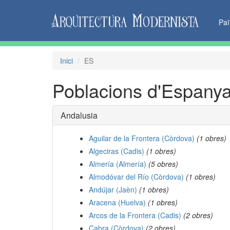
Pa
Inici
ES
Poblacions d'Espany
Andalusia
Aguilar de la Frontera (Còrdova)
(1 obres)
Algeciras (Cadis)
(1 obres)
Almería (Almería)
(5 obres)
Almodóvar del Río (Còrdova)
(1 obres)
Andújar (Jaèn)
(1 obres)
Aracena (Huelva)
(1 obres)
Arcos de la Frontera (Cadis)
(2 obres)
Cabra (Còrdova)
(2 obres)