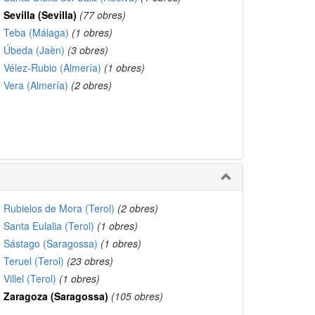
Sevilla (Sevilla)
(77 obres)
Teba (Málaga)
(1 obres)
Úbeda (Jaèn)
(3 obres)
Vélez-Rubio (Almería)
(1 obres)
Vera (Almería)
(2 obres)
Rubielos de Mora (Terol)
(2 obres)
Santa Eulalia (Terol)
(1 obres)
Sástago (Saragossa)
(1 obres)
Teruel (Terol)
(23 obres)
Villel (Terol)
(1 obres)
Zaragoza (Saragossa)
(105 obres)