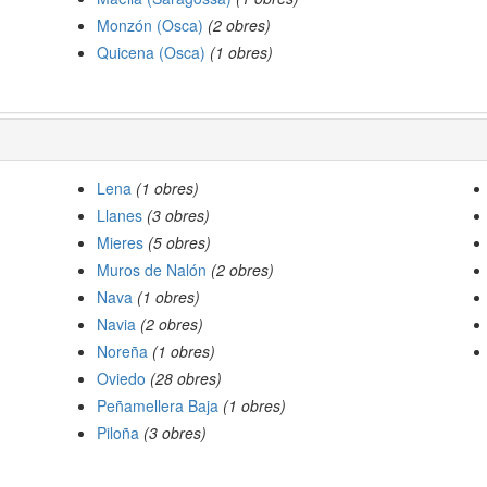
Monzón (Osca)
(2 obres)
Quicena (Osca)
(1 obres)
Lena
(1 obres)
Llanes
(3 obres)
Mieres
(5 obres)
Muros de Nalón
(2 obres)
Nava
(1 obres)
Navia
(2 obres)
Noreña
(1 obres)
Oviedo
(28 obres)
Peñamellera Baja
(1 obres)
Piloña
(3 obres)