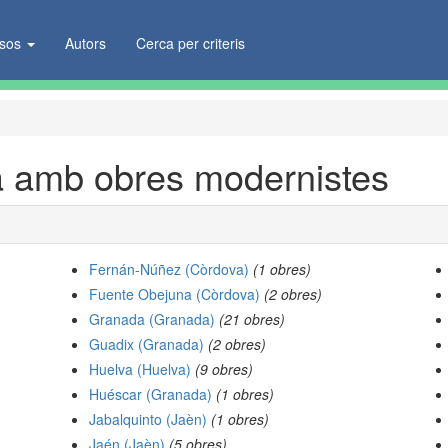
ïsos
Autors
Cerca per criteris
a amb obres modernistes
Fernán-Núñez (Còrdova)
(1 obres)
Fuente Obejuna (Còrdova)
(2 obres)
Granada (Granada)
(21 obres)
Guadix (Granada)
(2 obres)
Huelva (Huelva)
(9 obres)
Huéscar (Granada)
(1 obres)
Jabalquinto (Jaèn)
(1 obres)
Jaén (Jaèn)
(5 obres)