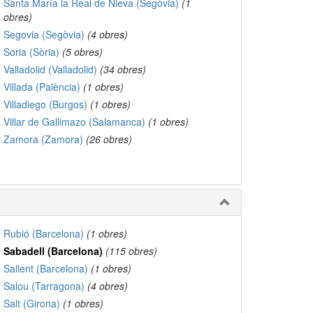
Santa María la Real de Nieva (Segòvia)
(1
obres)
Segovia (Segòvia)
(4 obres)
Soria (Sòria)
(5 obres)
Valladolid (Valladolid)
(34 obres)
Villada (Palència)
(1 obres)
Villadiego (Burgos)
(1 obres)
Villar de Gallimazo (Salamanca)
(1 obres)
Zamora (Zamora)
(26 obres)
Rubió (Barcelona)
(1 obres)
Sabadell (Barcelona)
(115 obres)
Sallent (Barcelona)
(1 obres)
Salou (Tarragona)
(4 obres)
Salt (Girona)
(1 obres)