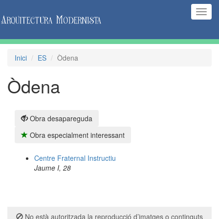
(Inte
naveg
Inici
ES
Òdena
Òdena
Obra desapareguda
Obra especialment interessant
Centre Fraternal Instructiu
Jaume I, 28
No està autoritzada la reproducció d’imatges o continguts