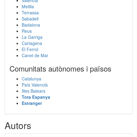
València
Melilla
Terrassa
Sabadell
Badalona
Reus
La Garriga
Cartagena
El Ferrol
Canet de Mar
Comunitats autònomes i països
Catalunya
País Valencià
Illes Balears
Tota Espanya
Estranger
Autors