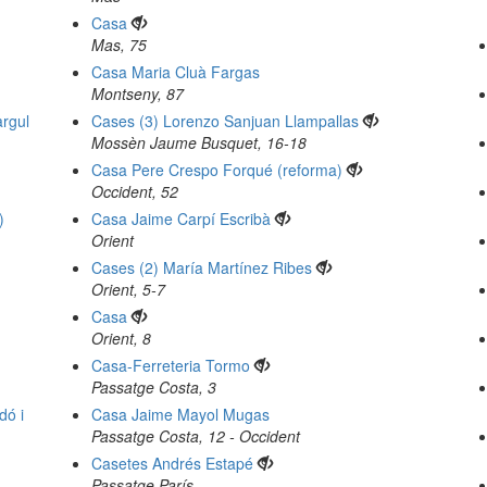
Casa
Mas, 75
Casa Maria Cluà Fargas
Montseny, 87
rgul
Cases (3) Lorenzo Sanjuan Llampallas
Mossèn Jaume Busquet, 16-18
Casa Pere Crespo Forqué (reforma)
Occident, 52
)
Casa Jaime Carpí Escribà
Orient
Cases (2) María Martínez Ribes
Orient, 5-7
Casa
Orient, 8
Casa-Ferreteria Tormo
Passatge Costa, 3
dó i
Casa Jaime Mayol Mugas
Passatge Costa, 12 - Occident
Casetes Andrés Estapé
Passatge París