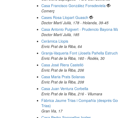
Casa Francisco González Fonsdeviela
Comerç
Cases Rosa Llopart Guasch
Doctor Martí Julià, 178 - Holanda, 39-45
Casa Antonio Puigvert - Prudencio Bayona Ma
Doctor Martí Julià, 185
Ceràmica Llopis
Enric Prat de la Riba, 64
Granja-Vaqueria Font (Josefa Pañella Estruch
Enric Prat de la Riba, 160 - Rodés, 30
Casa José Riera Castelló
Enric Prat de la Riba, 206
Casa Maria Prats Solanas
Enric Prat de la Riba, 208
Casa Juan Ventura Corbella
Enric Prat de la Riba, 216 - Vilumara
Fàbrica Jaume Trias i Compañía (després Go
Trias)
Gran Via, 17
Casa Pedro Soronellas Ingles