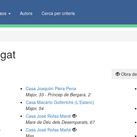
ïsos
Autors
Cerca per criteris
egat
Obra de
Casa Joaquim Piera Pena
Major, 33 - Príncep de Bergara, 2
Casa Macario Golferichs (L'Estanc)
Major, 54
Casa José Rofas Mané
Mare de Déu dels Desemparats, 67
-
Casa José Rofas Mañé
Mas