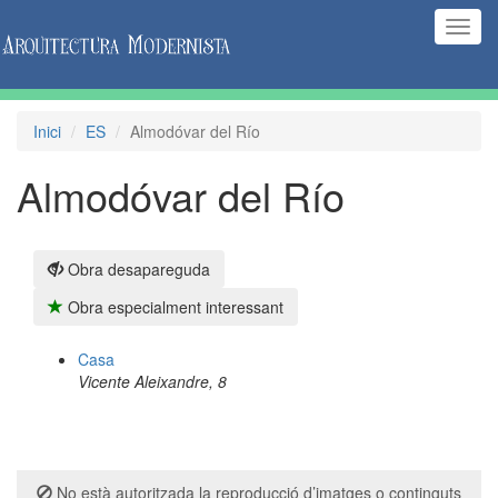
(Inte
naveg
Inici
ES
Almodóvar del Río
Almodóvar del Río
Obra desapareguda
Obra especialment interessant
Casa
Vicente Aleixandre, 8
No està autoritzada la reproducció d’imatges o continguts