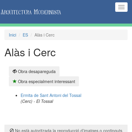
(Inte
naveg
Inici
ES
Alàs i Cerc
Alàs i Cerc
Obra desapareguda
Obra especialment interessant
Ermita de Sant Antoni del Tossal
(Cerc) - El Tossal
No està autoritzada la reproducció d’imatges o continguts