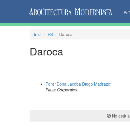
Pa
Inici
ES
Daroca
Daroca
Font "Doña Jacoba Diego Madrazo"
Plaza Corporales
No està au