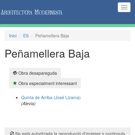
(Inte
naveg
Inici
ES
Peñamellera Baja
Peñamellera Baja
Obra desapareguda
Obra especialment interessant
Quinta de Arriba (José Lizama)
(Alevia)
No està autoritzada la reproducció d’imatges o continguts