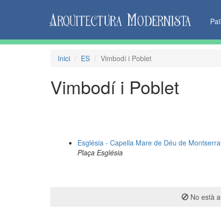
Pa
Inici
ES
Vimbodí i Poblet
Vimbodí i Poblet
Església - Capella Mare de Déu de Montserra
Plaça Església
No està au