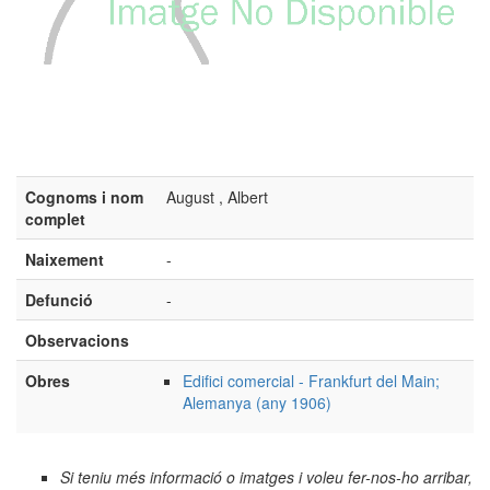
Cognoms i nom
August , Albert
complet
Naixement
-
Defunció
-
Observacions
Obres
Edifici comercial - Frankfurt del Main;
Alemanya (any 1906)
Si teniu més informació o imatges i voleu fer-nos-ho arribar,