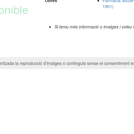
Obres
Farmàcia Stitzen
1901)
Si teniu més informació o imatges i voleu 
ritzada la reproducció d’imatges o continguts sense el consentiment ex