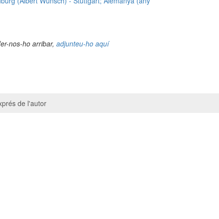
burg (Albert Wünsch) - Stuttgart; Alemanya (any
fer-nos-ho arribar,
adjunteu-ho aquí
prés de l'autor