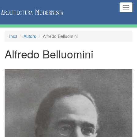
(Inte
naveg
Inici
Autors
Alfredo Belluomini
Alfredo Belluomini