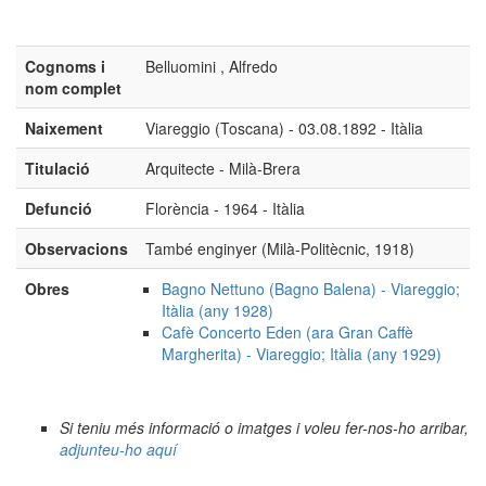
Cognoms i
Belluomini , Alfredo
nom complet
Naixement
Viareggio (Toscana) - 03.08.1892 - Itàlia
Titulació
Arquitecte - Milà-Brera
Defunció
Florència - 1964 - Itàlia
Observacions
També enginyer (Milà-Politècnic, 1918)
Obres
Bagno Nettuno (Bagno Balena) - Viareggio;
Itàlia (any 1928)
Cafè Concerto Eden (ara Gran Caffè
Margherita) - Viareggio; Itàlia (any 1929)
Si teniu més informació o imatges i voleu fer-nos-ho arribar,
adjunteu-ho aquí