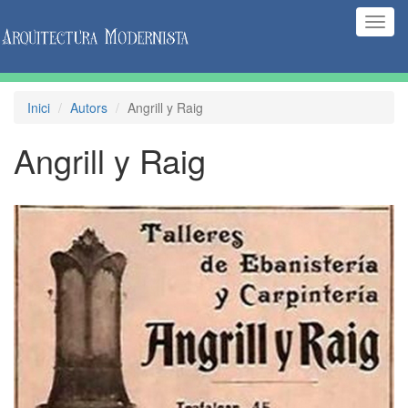
(Inte
naveg
Inici
Autors
Angrill y Raig
Angrill y Raig