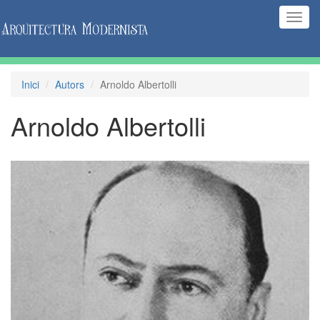
(Inte
naveg
Inici
Autors
Arnoldo Albertolli
Arnoldo Albertolli