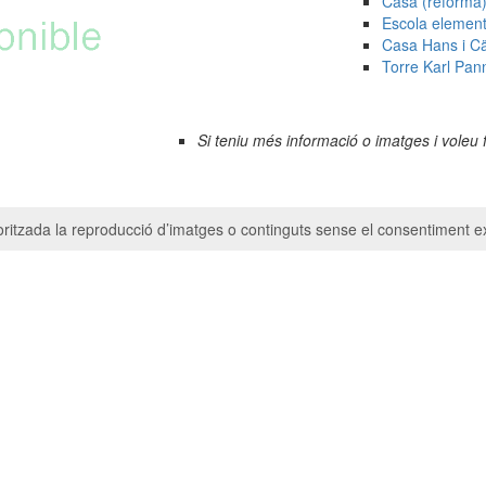
Casa (reforma)
Escola element
Casa Hans i Cäc
Torre Karl Pan
Si teniu més informació o imatges i voleu 
ritzada la reproducció d’imatges o continguts sense el consentiment ex