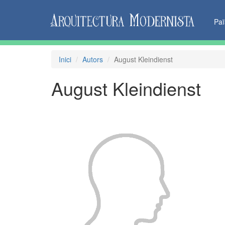
Pa
Inici
Autors
August Kleindienst
August Kleindienst