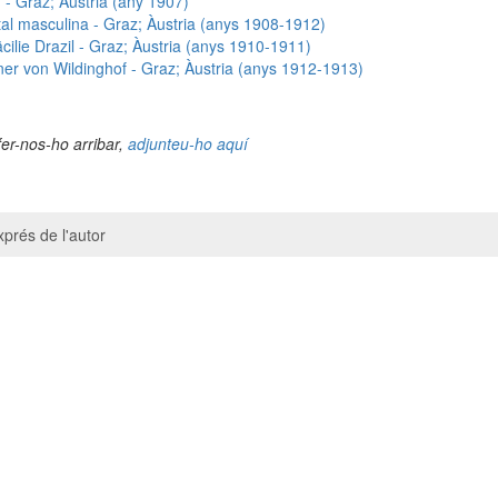
 - Graz; Àustria (any 1907)
al masculina - Graz; Àustria (anys 1908-1912)
ilie Drazil - Graz; Àustria (anys 1910-1911)
ner von Wildinghof - Graz; Àustria (anys 1912-1913)
fer-nos-ho arribar,
adjunteu-ho aquí
prés de l'autor