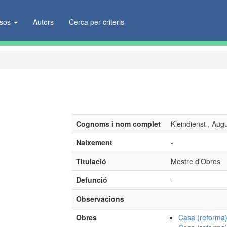
ïsos
Autors
Cerca per criteris
Cognoms i nom complet
Kleindienst , Aug
Naixement
-
Titulació
Mestre d'Obres
Defunció
-
Observacions
Obres
Casa (reforma)