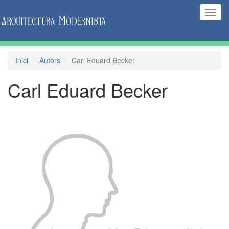
(Inte
naveg
Inici
Autors
Carl Eduard Becker
Carl Eduard Becker