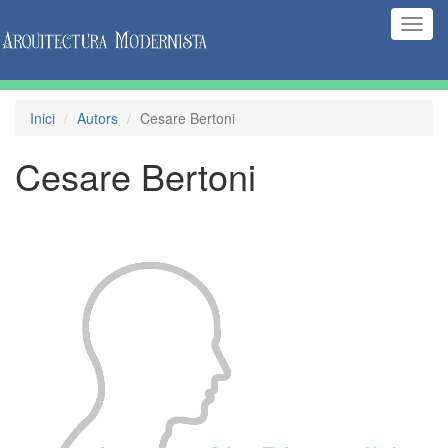
(Inte
naveg
Inici
Autors
Cesare Bertoni
Cesare Bertoni