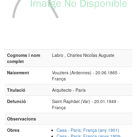
Cognoms i nom
Labro , Charles Nicolas Auguste
complet
Naixement
Vouziers (Ardennes) - 20.06.1865 -
França
Titulació
Arquitecte - París
Defunció
Saint-Raphäel (Var) - 20.01.1949 -
França
Observacions
Obres
Casa - París; França (any 1901)
Casa - París; França (anys 1909-