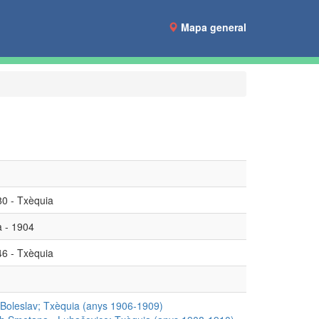
Mapa general
80 - Txèquia
a - 1904
46 - Txèquia
 Boleslav; Txèquia (anys 1906-1909)