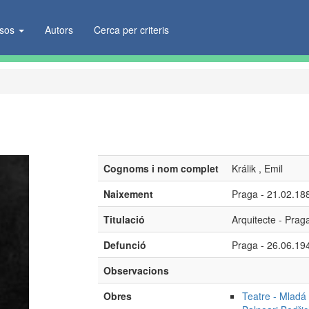
ïsos
Autors
Cerca per criteris
Cognoms i nom complet
Králik , Emil
Naixement
Praga - 21.02.18
Titulació
Arquitecte - Prag
Defunció
Praga - 26.06.19
Observacions
Obres
Teatre - Mladá