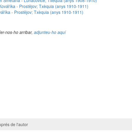
ch Smetana - Luhačovice; Txèquia (anys 1908-1910)
 Kováříka - Prostějov; Txèquia (anys 1910-1911)
váříka - Prostějov; Txèquia (anys 1910-1911)
fer-nos-ho arribar,
adjunteu-ho aquí
prés de l'autor