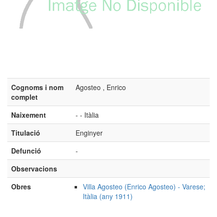
Cognoms i nom
Agosteo , Enrico
complet
Naixement
- - Itàlia
Titulació
Enginyer
Defunció
-
Observacions
Obres
Villa Agosteo (Enrico Agosteo) - Varese;
Itàlia (any 1911)