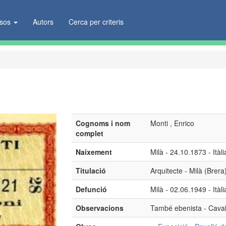
ïsos
Autors
Cerca per criteris
Cognoms i nom
Monti , Enrico
complet
Naixement
Milà - 24.10.1873 - Itàli
Titulació
Arquitecte - Milà (Brera
Defunció
Milà - 02.06.1949 - Itàli
Observacions
També ebenista - Cavall