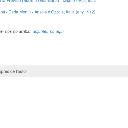
 la Previsió (Società Umanitaria) - Milano / Milà; Itàlia
nti - Carla Monti) - Anzola d'Ozzola; Itàlia (any 1912)
fer-nos-ho arribar,
adjunteu-ho aquí
prés de l'autor