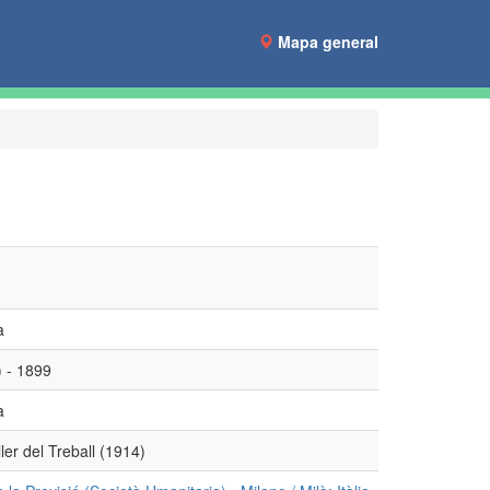
Mapa general
a
) - 1899
a
er del Treball (1914)