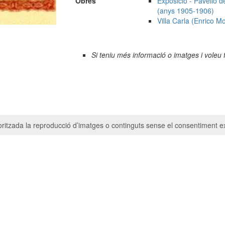
Obres
Exposició - Pavelló de
(anys 1905-1906)
Villa Carla (Enrico Mo
Si teniu més informació o imatges i voleu 
ritzada la reproducció d’imatges o continguts sense el consentiment ex