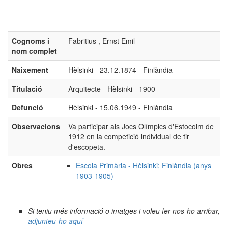
Cognoms i
Fabritius , Ernst Emil
nom complet
Naixement
Hèlsinki - 23.12.1874 - Finlàndia
Titulació
Arquitecte - Hèlsinki - 1900
Defunció
Hèlsinki - 15.06.1949 - Finlàndia
Observacions
Va participar als Jocs Olímpics d'Estocolm de
1912 en la competició individual de tir
d'escopeta.
Obres
Escola Primària - Hèlsinki; Finlàndia (anys
1903-1905)
Si teniu més informació o imatges i voleu fer-nos-ho arribar,
adjunteu-ho aquí