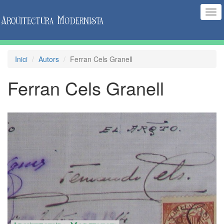
(Int
nav
Inici
Autors
Ferran Cels Granell
Ferran Cels Granell