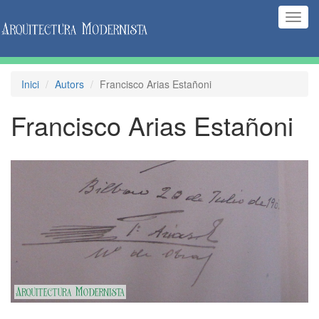
(Inte
naveg
Inici
Autors
Francisco Arias Estañoni
Francisco Arias Estañoni