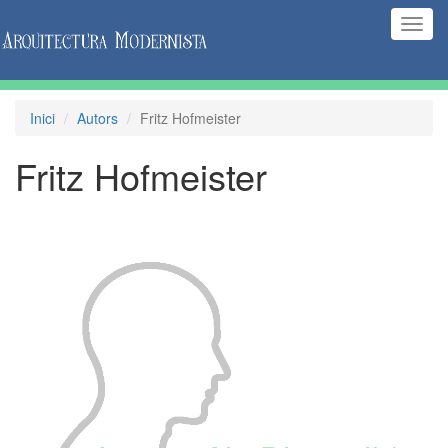
(Inte
naveg
Inici
Autors
Fritz Hofmeister
Fritz Hofmeister