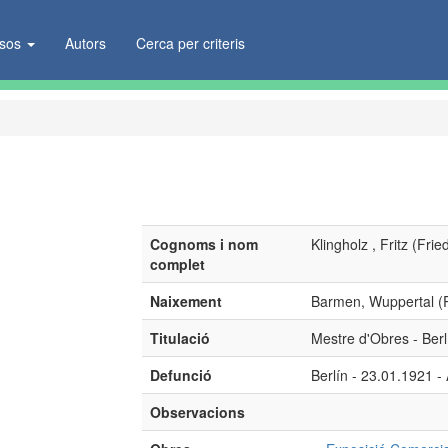
ïsos
Autors
Cerca per criteris
Cognoms i nom
Klingholz , Fritz (Frie
complet
Naixement
Barmen, Wuppertal (
Titulació
Mestre d'Obres - Berl
Defunció
Berlín - 23.01.1921 
Observacions