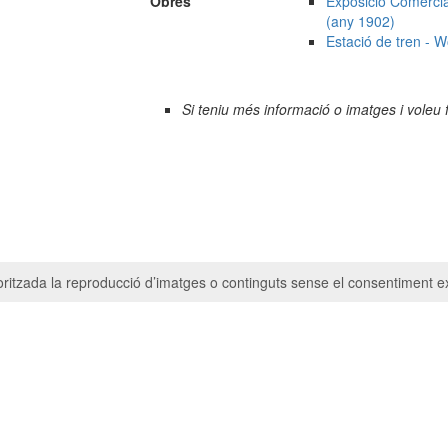
Obres
Exposició Comercial
(any 1902)
Estació de tren -
Si teniu més informació o imatges i voleu 
ritzada la reproducció d’imatges o continguts sense el consentiment ex