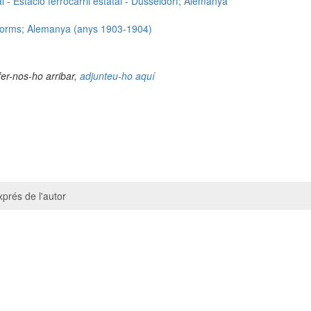
 - Estació ferrocarril estatal - Düsseldorf; Alemanya
 Worms; Alemanya (anys 1903-1904)
fer-nos-ho arribar,
adjunteu-ho aquí
prés de l'autor