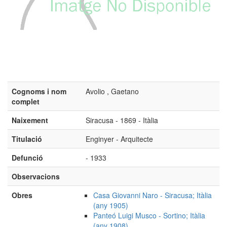
Cognoms i nom
Avolio , Gaetano
complet
Naixement
Siracusa - 1869 - Itàlia
Titulació
Enginyer - Arquitecte
Defunció
- 1933
Observacions
Obres
Casa Giovanni Naro - Siracusa; Itàlia
(any 1905)
Panteó Luigi Musco - Sortino; Itàlia
(any 1908)