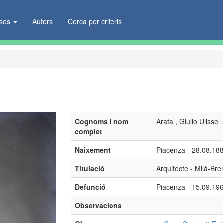
ïsos
Autors
Cerca per criteris
Cognoms i nom
Arata , Giulio Ulisse
complet
Naixement
Piacenza - 28.08.1881
Titulació
Arquitecte - Milà-Bre
Defunció
Piacenza - 15.09.1962
Observacions