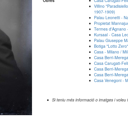
Obres
Casa Carugati-Felis
Villino "Paradisiell
1907-1909)
Palau Leonetti - Na
Propietat Mannajuo
Termes d'Agnano - 
Kursaal - Casa Leo
Palau Giuseppe Man
Botiga "Lotto Zero"
Casa - Milano / Mil
Casa Berri-Meregall
Casa Carugati-Felis
Casa Berri-Meregall
Casa Berri-Meregall
Casa Venegoni - Mil
Si teniu més informació o imatges i voleu 