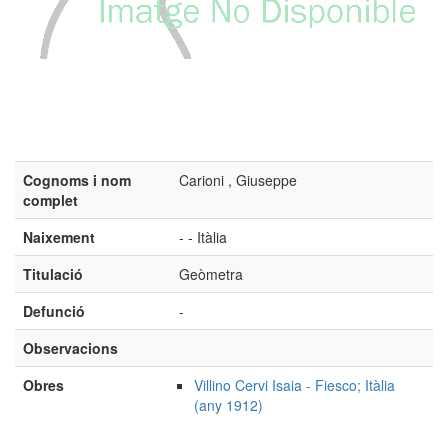
Cognoms i nom
Carioni , Giuseppe
complet
Naixement
- - Itàlia
Titulació
Geòmetra
Defunció
-
Observacions
Obres
Villino Cervi Isaia - Fiesco; Itàlia
(any 1912)