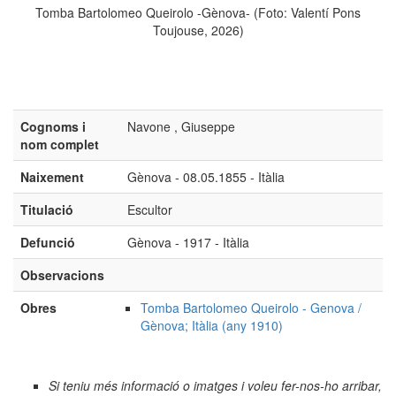
Tomba Bartolomeo Queirolo -Gènova- (Foto: Valentí Pons
Toujouse, 2026)
Cognoms i
Navone , Giuseppe
nom complet
Naixement
Gènova - 08.05.1855 - Itàlia
Titulació
Escultor
Defunció
Gènova - 1917 - Itàlia
Observacions
Obres
Tomba Bartolomeo Queirolo - Genova /
Gènova; Itàlia (any 1910)
Si teniu més informació o imatges i voleu fer-nos-ho arribar,