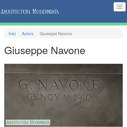
(Int
nav
Inici
Autors
Giuseppe Navone
Giuseppe Navone