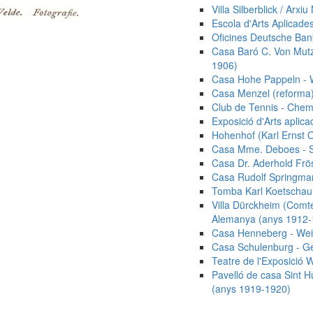
Villa Silberblick / Arx
Escola d'Arts Aplicad
Oficines Deutsche Ban
Casa Baró C. Von Mutz
1906)
Casa Hohe Pappeln - 
Casa Menzel (reforma)
Club de Tennis - Chem
Exposició d'Arts apli
Hohenhof (Karl Ernst 
Casa Mme. Deboes - S
Casa Dr. Aderhold Frö
Casa Rudolf Springma
Tomba Karl Koetschau
Villa Dürckheim (Comt
Alemanya (anys 1912-
Casa Henneberg - Wei
Casa Schulenburg - G
Teatre de l'Exposició 
Pavelló de casa Sint H
(anys 1919-1920)