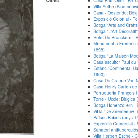
Obres
Casa Paul Otlet - Bruxe
Villa Sethé (Bloemenwe
Casa - Oostende; Bèlg
Exposició Colonial - T
Botiga "Arts and Craft
Botiga "L'Art Décoratif
Hôtel De Brouckère - Br
Monument a Frédéric de
1898)
Botiga "La Maison Mod
Casa escultor Paul du 
Estanc "Continental H
1900)
Casa De Craene-Van Mon
Casa Henry Carton de Wi
Perruqueria François 
Torre - Uccle; Bèlgica
Botiga Hohenzollern - 
Vil·la "De Zeemeeuw -L
Països Baixos (anys 1
Exposició Comercial - 
Sanatori antituberculó
Villa Herbert Esche -