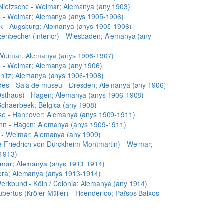
iu Nietzsche - Weimar; Alemanya (any 1903)
es - Weimar; Alemanya (anys 1905-1906)
(Foto: Nicola Perscheid, 1904)
k - Augsburg; Alemanya (anys 1905-1906)
enbecher (interior) - Wiesbaden; Alemanya (any
Weimar; Alemanya (anys 1906-1907)
 - Weimar; Alemanya (any 1906)
nitz; Alemanya (anys 1906-1908)
cades - Sala de museu - Dresden; Alemanya (any 1906)
Osthaus) - Hagen; Alemanya (anys 1906-1908)
chaerbeek; Bèlgica (any 1908)
se - Hannover; Alemanya (anys 1909-1911)
nn - Hagen; Alemanya (anys 1909-1911)
 - Weimar; Alemanya (any 1909)
e Friedrich von Dürckheim-Montmartin) - Weimar;
1913)
mar; Alemanya (anys 1913-1914)
era; Alemanya (anys 1913-1914)
Werkbund - Köln / Colònia; Alemanya (any 1914)
ubertus (Kröler-Müller) - Hoenderloo; Països Baixos