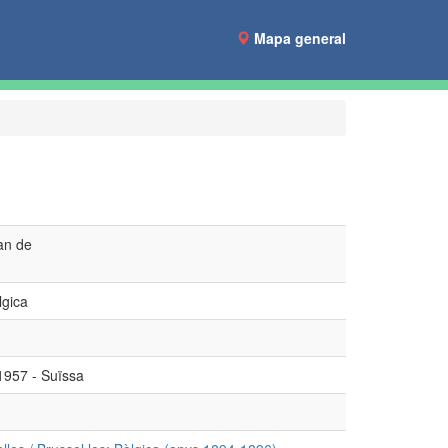
Mapa general
an de
lgica
1957 - Suïssa