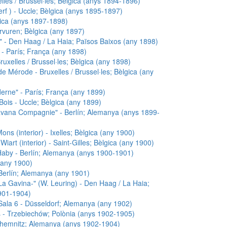
lles / Brussel·les; Bèlgica (anys 1894-1896)
rf ) - Uccle; Bèlgica (anys 1895-1897)
ica (anys 1897-1898)
ervuren; Bèlgica (any 1897)
s" - Den Haag / La Haia; Països Baixos (any 1898)
" - París; França (any 1898)
uxelles / Brussel·les; Bèlgica (any 1898)
 Mérode - Bruxelles / Brussel·les; Bèlgica (any
erne" - París; França (any 1899)
Bois - Uccle; Bèlgica (any 1899)
avana Compagnie" - Berlín; Alemanya (anys 1899-
s (interior) - Ixelles; Bèlgica (any 1900)
art (interior) - Saint-Gilles; Bèlgica (any 1900)
Haby - Berlín; Alemanya (anys 1900-1901)
 (any 1900)
Berlín; Alemanya (any 1901)
a Gavina-" (W. Leuring) - Den Haag / La Haia;
901-1904)
Sala 6 - Düsseldorf; Alemanya (any 1902)
s - Trzebiechów; Polònia (anys 1902-1905)
 Chemnitz; Alemanya (anys 1902-1904)