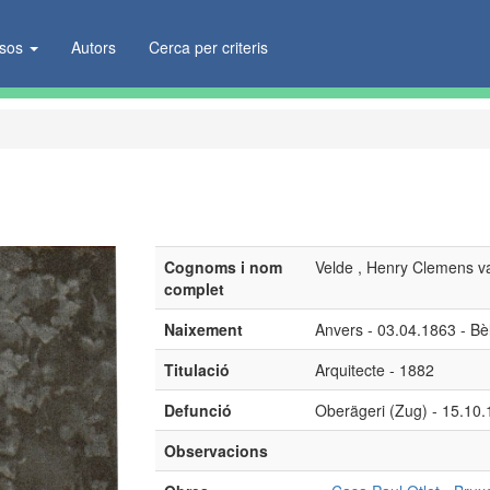
ïsos
Autors
Cerca per criteris
Cognoms i nom
Velde , Henry Clemens v
complet
Naixement
Anvers - 03.04.1863 - Bè
Titulació
Arquitecte - 1882
Defunció
Oberägeri (Zug) - 15.10.
Observacions