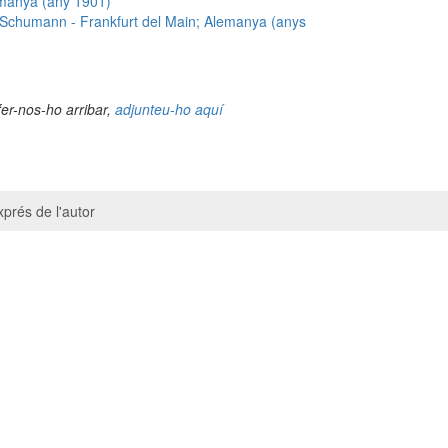
emanya (any 1901)
t Schumann - Frankfurt del Main; Alemanya (anys
fer-nos-ho arribar,
adjunteu-ho aquí
prés de l'autor