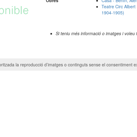
Obres
Casa - Berlín; Al
Teatre Circ Alber
1904-1905)
Si teniu més informació o imatges i voleu 
ritzada la reproducció d’imatges o continguts sense el consentiment ex