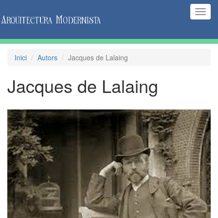
(Inte
naveg
Inici
Autors
Jacques de Lalaing
Jacques de Lalaing