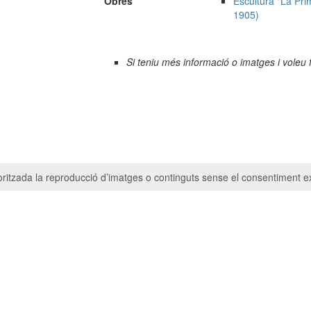
Obres
Escultura "La Pri
1905)
Si teniu més informació o imatges i voleu 
ritzada la reproducció d’imatges o continguts sense el consentiment ex