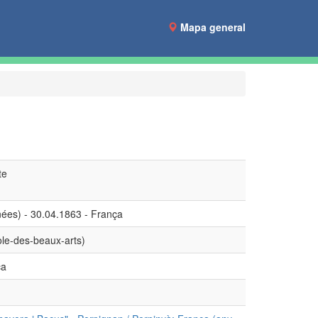
Mapa general
te
ées) - 30.04.1863 - França
ole-des-beaux-arts)
ça