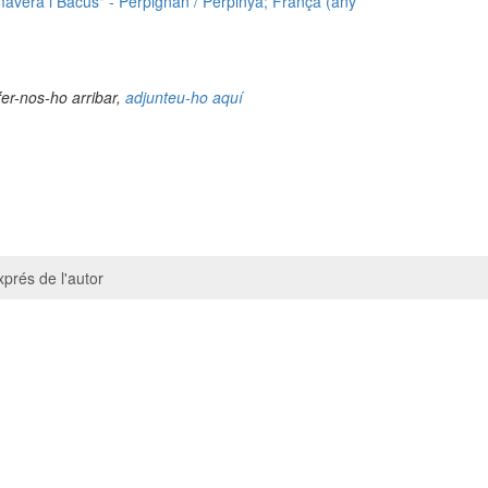
mavera i Bacus" - Perpignan / Perpinyà; França (any
fer-nos-ho arribar,
adjunteu-ho aquí
prés de l'autor