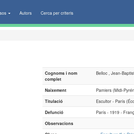
ïsos
Autors
Cerca per criteris
Cognoms i nom
Belloc , Jean-Baptis
complet
Naixement
Pamiers (Midi-Pyrén
Titulació
Escultor - París (Éc
Defunció
París - 1919 - Fran
Observacions