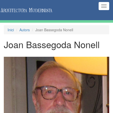
(Inte
naveg
Inici
Autors
Joan Bassegoda Nonell
Joan Bassegoda Nonell