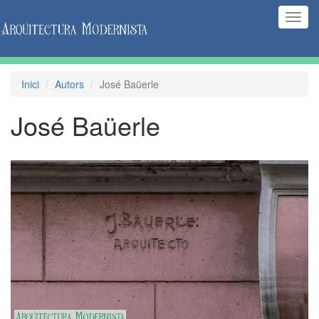
(Inte
naveg
Inici
Autors
José Baüerle
José Baüerle