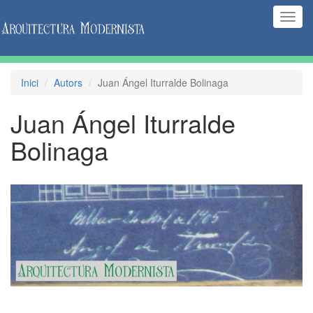
(Inte
naveg
Inici
Autors
Juan Ángel Iturralde Bolinaga
Juan Ángel Iturralde
Bolinaga