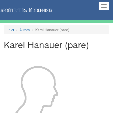
(Inte
naveg
Inici
Autors
Karel Hanauer (pare)
Karel Hanauer (pare)