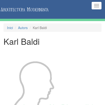
(Inte
naveg
Inici
Autors
Karl Baldi
Karl Baldi