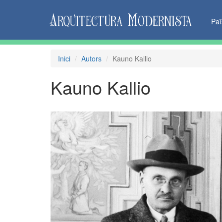
Pa
Inici
Autors
Kauno Kallio
Kauno Kallio