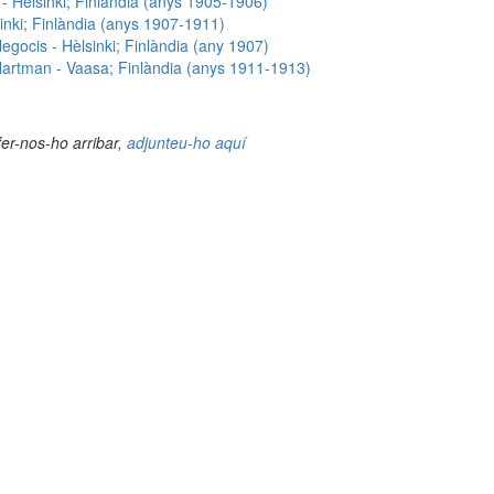
- Hèlsinki; Finlàndia (anys 1905-1906)
inki; Finlàndia (anys 1907-1911)
egocis - Hèlsinki; Finlàndia (any 1907)
artman - Vaasa; Finlàndia (anys 1911-1913)
fer-nos-ho arribar,
adjunteu-ho aquí