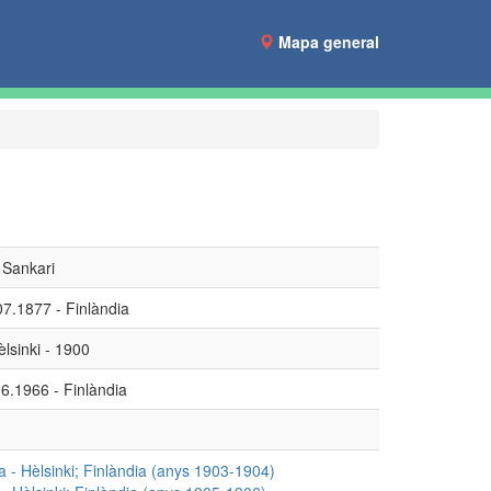
Mapa general
 Sankari
07.1877 - Finlàndia
èlsinki - 1900
06.1966 - Finlàndia
- Hèlsinki; Finlàndia (anys 1903-1904)