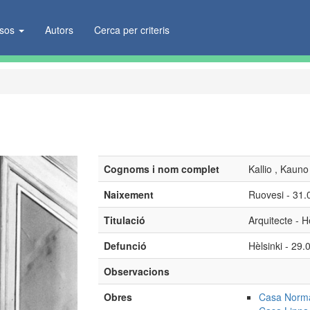
ïsos
Autors
Cerca per criteris
Cognoms i nom complet
Kallio , Kauno
Naixement
Ruovesi - 31.
Titulació
Arquitecte - H
Defunció
Hèlsinki - 29.
Observacions
Obres
Casa Norma 