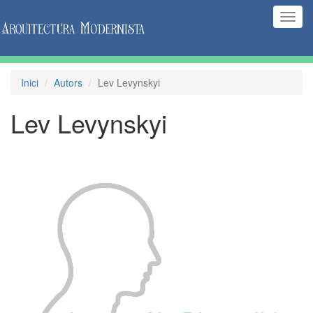
(Inte
naveg
Inici
Autors
Lev Levynskyi
Lev Levynskyi