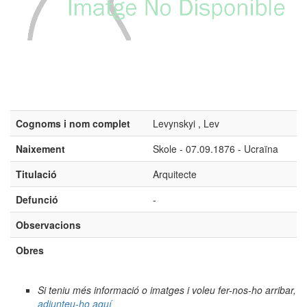
Cognoms i nom complet
Levynskyi , Lev
Naixement
Skole - 07.09.1876 - Ucraïna
Titulació
Arquitecte
Defunció
-
Observacions
Obres
Si teniu més informació o imatges i voleu fer-nos-ho arribar,
adjunteu-ho aquí