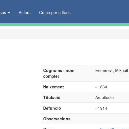
ïsos
Autors
Cerca per criteris
Cognoms i nom
Eremeev , Mikhail
complet
Naixement
- 1864
Titulació
Arquitecte
Defunció
- 1914
Observacions