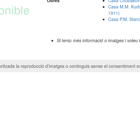
Obres
Casa Chubakov -
Casa M.M. Kudry
1911)
Casa P.M. Stano
Si teniu més informació o imatges i voleu 
ritzada la reproducció d’imatges o continguts sense el consentiment ex