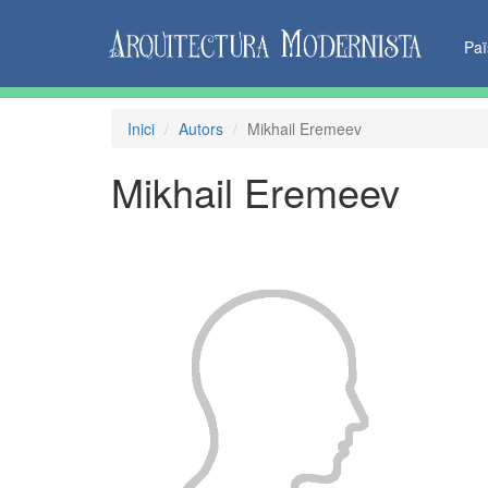
Pa
Inici
Autors
Mikhail Eremeev
Mikhail Eremeev