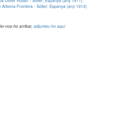
a Oliver Rullan - Sóller; Espanya (any 1911)
Arbona Frontera - Sóller; Espanya (any 1913)
fer-nos-ho arribar,
adjunteu-ho aquí