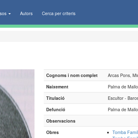
ïsos
Autors
Cerca per criteris
Cognoms i nom complet
Arcas Pons, Mi
Naixement
Palma de Mallo
Titulació
Escultor - Barc
Defunció
Palma de Mallo
Observacions
Obres
Tomba Famíli