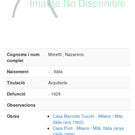
Cognoms i nom
Moretti , Nazareno
complet
Naixement
- - Itàlia
Titulació
Arquitecte
Defunció
- 1929
Observacions
Obres
Casa Marcello Cucchi - Milano / Milà;
Itàlia (any 1903)
Casa Preti - Milano / Milà; Itàlia (anys
1905-1906)