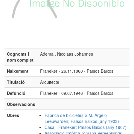
Cognoms i
Adema , Nicolaas Johannes
nom complet
Naixement
Franeker - 26.11.1860 - Països Baixos
Titulació
Arquitecte
Defunció
Franeker - 09.07.1946 - Països Baixos
Observacions
Obres
Fàbrica de bicicletes S.M. Argelo -
Leeuwarden; Països Baixos (any 1903)
Casa - Franeker; Països Baixos (any 1907)
Associació catòlica-romana Vereenigings -