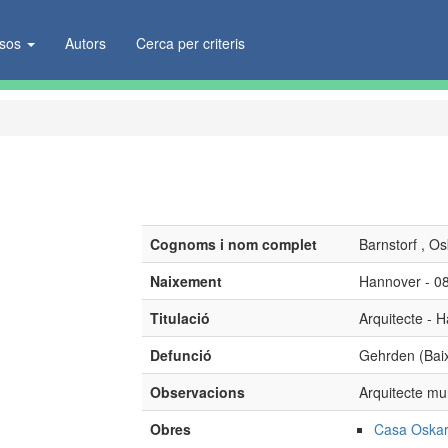
ïsos
Autors
Cerca per criteris
Cognoms i nom complet
Barnstorf , Os
Naixement
Hannover - 0
Titulació
Arquitecte - 
Defunció
Gehrden (Baix
Observacions
Arquitecte mu
Obres
Casa Oskar