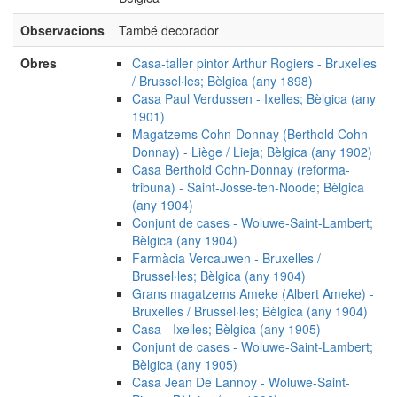
Observacions
També decorador
Obres
Casa-taller pintor Arthur Rogiers - Bruxelles
/ Brussel·les; Bèlgica (any 1898)
Casa Paul Verdussen - Ixelles; Bèlgica (any
1901)
Magatzems Cohn-Donnay (Berthold Cohn-
Donnay) - Liège / Lieja; Bèlgica (any 1902)
Casa Berthold Cohn-Donnay (reforma-
tribuna) - Saint-Josse-ten-Noode; Bèlgica
(any 1904)
Conjunt de cases - Woluwe-Saint-Lambert;
Bèlgica (any 1904)
Farmàcia Vercauwen - Bruxelles /
Brussel·les; Bèlgica (any 1904)
Grans magatzems Ameke (Albert Ameke) -
Bruxelles / Brussel·les; Bèlgica (any 1904)
Casa - Ixelles; Bèlgica (any 1905)
Conjunt de cases - Woluwe-Saint-Lambert;
Bèlgica (any 1905)
Casa Jean De Lannoy - Woluwe-Saint-