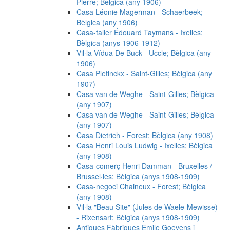
Pierre; Bèlgica (any 1906)
Casa Léonie Magerman - Schaerbeek;
Bèlgica (any 1906)
Casa-taller Édouard Taymans - Ixelles;
Bèlgica (anys 1906-1912)
Vil·la Vídua De Buck - Uccle; Bèlgica (any
1906)
Casa Pletinckx - Saint-Gilles; Bèlgica (any
1907)
Casa van de Weghe - Saint-Gilles; Bèlgica
(any 1907)
Casa van de Weghe - Saint-Gilles; Bèlgica
(any 1907)
Casa Dietrich - Forest; Bèlgica (any 1908)
Casa Henri Louis Ludwig - Ixelles; Bèlgica
(any 1908)
Casa-comerç Henri Damman - Bruxelles /
Brussel·les; Bèlgica (anys 1908-1909)
Casa-negoci Chaineux - Forest; Bèlgica
(any 1908)
Vil·la "Beau Site" (Jules de Waele-Mewisse)
- Rixensart; Bèlgica (anys 1908-1909)
Antigues Fàbriques Emile Goeyens i