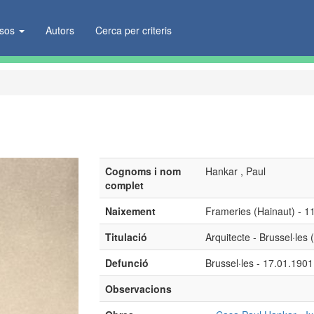
ïsos
Autors
Cerca per criteris
Cognoms i nom
Hankar , Paul
complet
Naixement
Frameries (Hainaut) - 11
Titulació
Arquitecte - Brussel·les 
Defunció
Brussel·les - 17.01.1901
Observacions