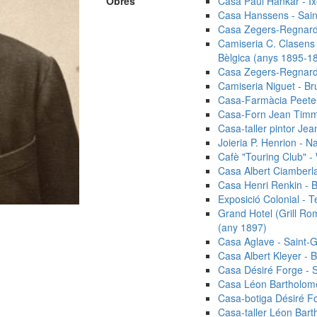
Obres
Casa Paul Hankar - Ix
Casa Hanssens - Saint
Casa Zegers-Regnard -
Camiseria C. Clasens "
Bèlgica (anys 1895-1
Casa Zegers-Regnard -
Camiseria Niguet - Bru
Casa-Farmàcia Peeters
Casa-Forn Jean Timme
Casa-taller pintor Jea
Joieria P. Henrion - 
Cafè "Touring Club" -
Casa Albert Ciamberlan
Casa Henri Renkin - Br
Exposició Colonial - T
Grand Hotel (Grill Rom
(any 1897)
Casa Aglave - Saint-Gi
Casa Albert Kleyer - B
Casa Désiré Forge - Sa
Casa Léon Bartholomé
Casa-botiga Désiré For
Casa-taller Léon Bart